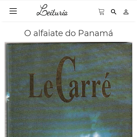
search
person_outline
O alfaiate do Panamá