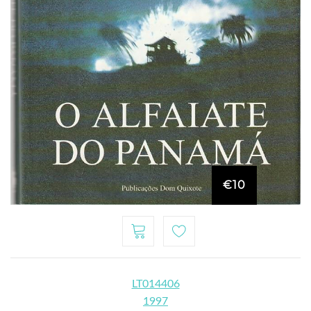
€10
LT014406
1997