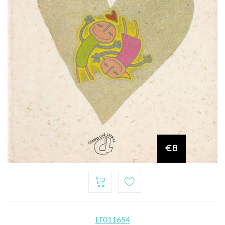
€8
LT011654