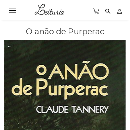
search
person_outline
O anão de Purperac