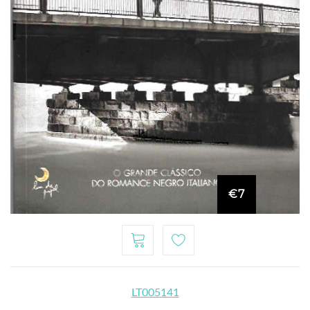
€7
LT005141