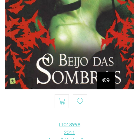
€9
LT018998
2011