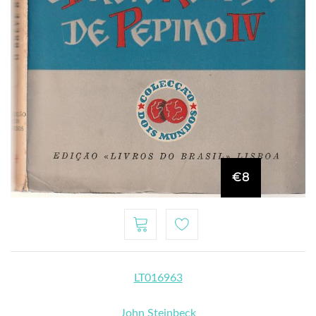
€8
LT016963
John Steinbeck