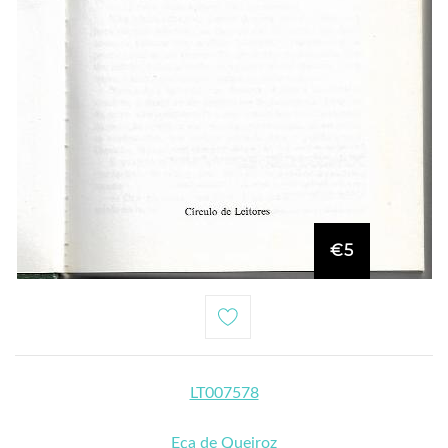
€5
LT007578
Eça de Queiroz