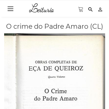
search
person_outline
O crime do Padre Amaro (CL)