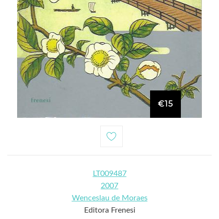
€15
LT009487
2007
Wenceslau de Moraes
Editora Frenesi