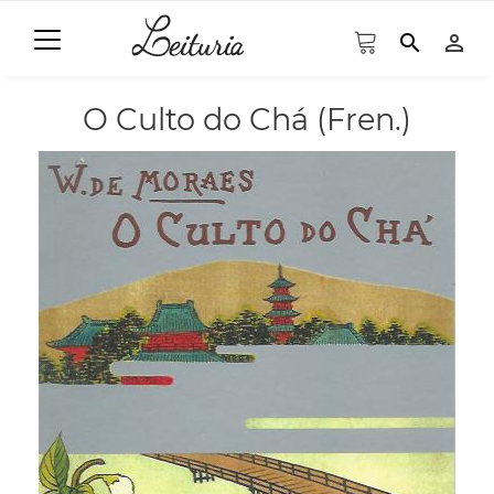
search
person_outline
O Culto do Chá (Fren.)