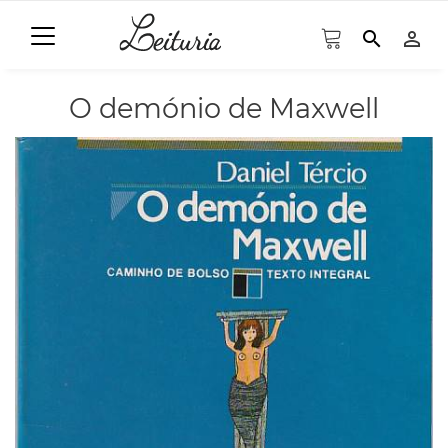
search
person_outline
O demónio de Maxwell