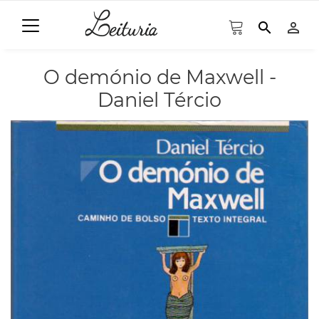
search
person_outline
O demónio de Maxwell -
Daniel Tércio