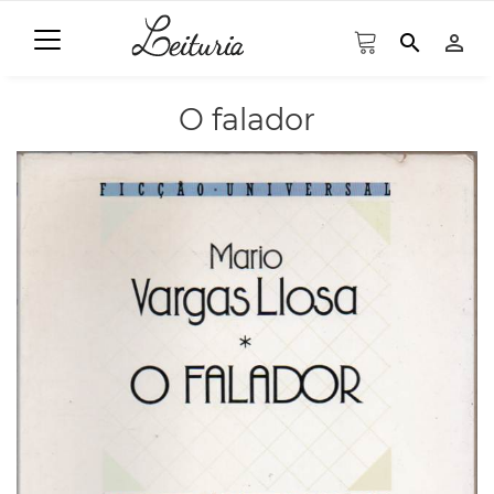
search
person_outline
O falador