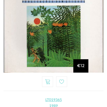
€12
LT019365
1989