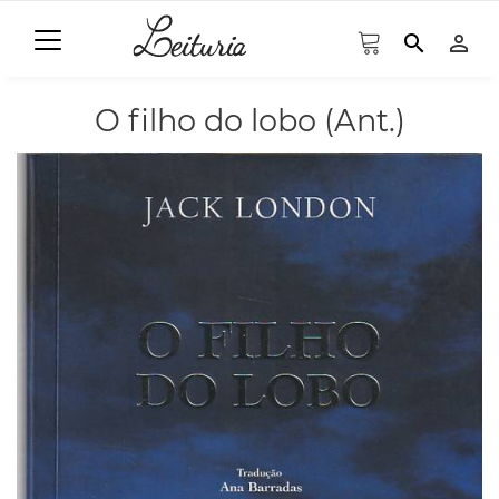
search
person_outline
O filho do lobo (Ant.)