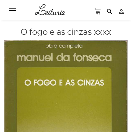
search
person_outline
O fogo e as cinzas xxxx