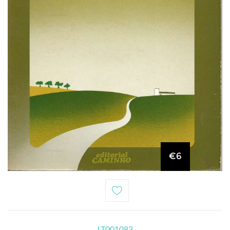
€6
LT001083