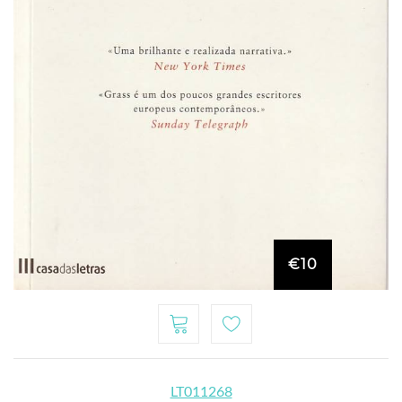
€10
LT011268