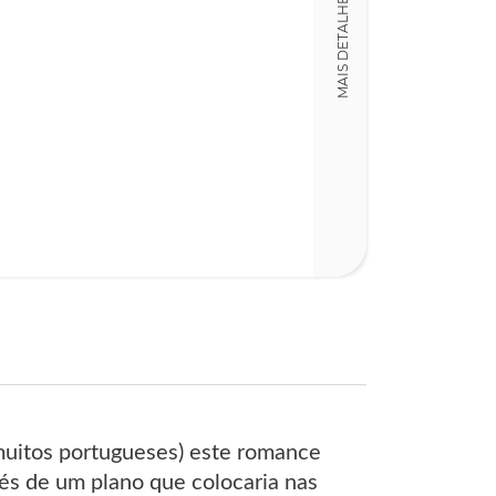
MAIS DETALHES
14,00 x 21,00 x
Nº Páginas
428
uitos portugueses) este romance
vés de um plano que colocaria nas