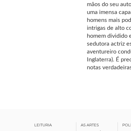
mãos do seu autor
uma imensa capac
homens mais pode
intrigas de alto 
homem dividido e
sedutora actriz 
aventureiro condu
Inglaterra). É p
notas verdadeira
LEITURIA
AS ARTES
POL