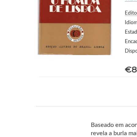
Edito
Idio
Estad
Enca
Dispo
€8
Baseado em acont
revela a burla m