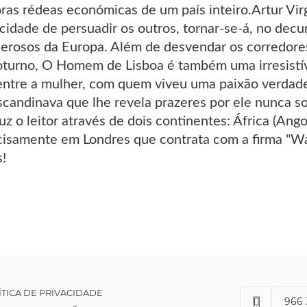
as rédeas económicas de um país inteiro.Artur Virg
idade de persuadir os outros, tornar-se-á, no dec
rosos da Europa. Além de desvendar os corredores
coturno, O Homem de Lisboa é também uma irresistíve
ntre a mulher, com quem viveu uma paixão verdadei
escandinava que lhe revela prazeres por ele nunca s
z o leitor através de dois continentes: África (Ango
recisamente em Londres que contrata com a firma "W
s!
ÍTICA DE PRIVACIDADE
966 