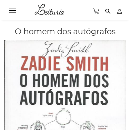
search
person_outline
O homem dos autógrafos