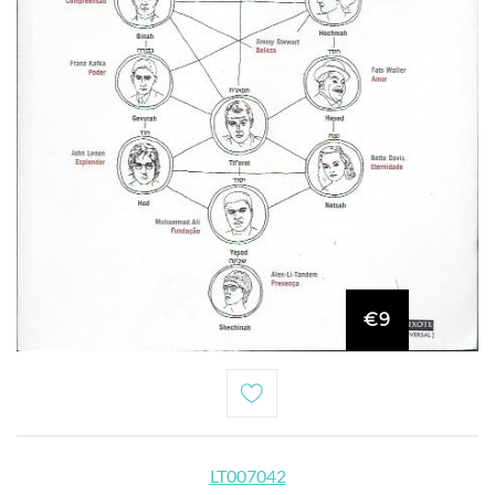
€9
LT007042