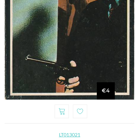
€4
LT013021