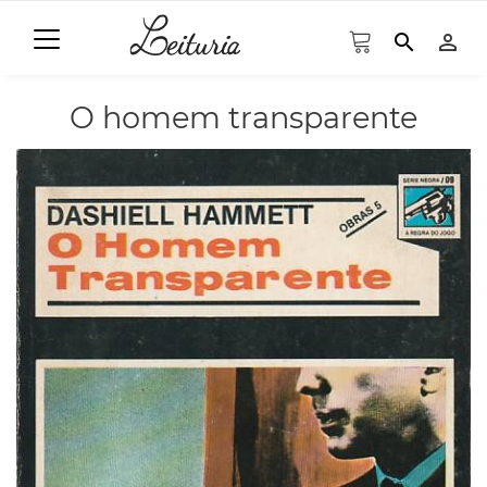
search
person_outline
O homem transparente