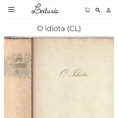
search
person_outline
O idiota (CL)