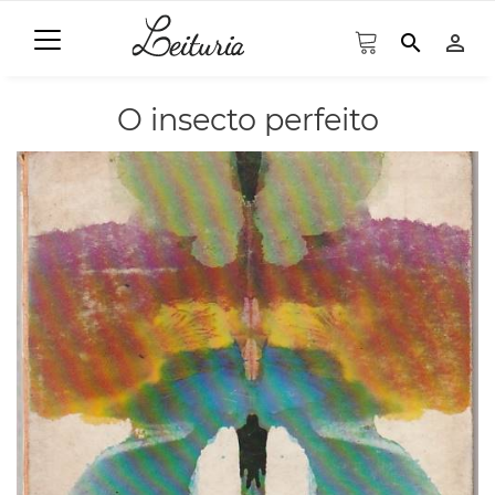
search
person_outline
O insecto perfeito