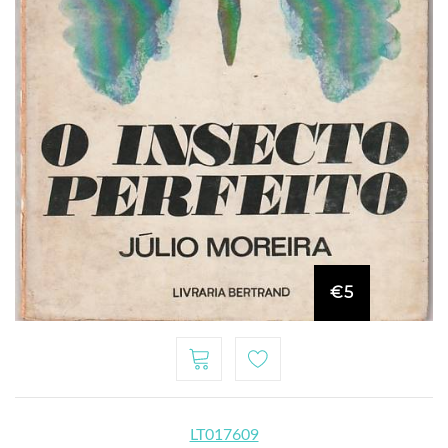
€5
LT017609