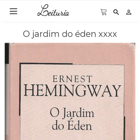
search
person_outline
O jardim do éden xxxx