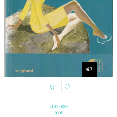
€7
LT017920
2005