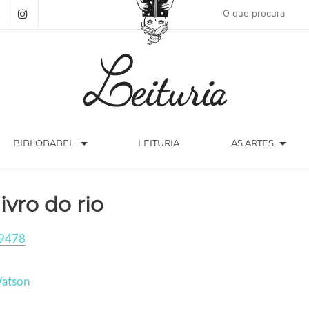
arrow_drop_down
arrow_drop_down
BIBLOBABEL
LEITURIA
AS ARTES
livro do rio
9478
Watson