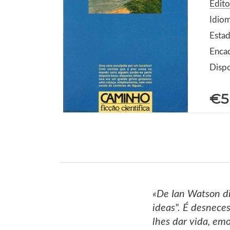
Edit
Idio
Estad
Enca
Dispo
€5
«De Ian Watson dis
ideas". É desnece
lhes dar vida, em