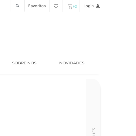
Favoritos
Login
person_outline
search
(0)
SOBRE NÓS
NOVIDADES
Ano
1990
Colecção
Caminho Ficção
Tradutor
Paula Reis
Código