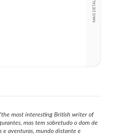
MAIS DETALHES
LT019478
ISBN
978972210478
Detalhes físico
Dimensões
12,00 x 19,00 x
Nº Páginas
203
the most interesting British writer of
ulgurantes, mas tem sobretudo o dom de
os e aventuras, mundo distante e