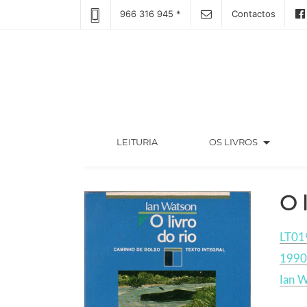
966 316 945 *
Contactos
arrow_drop_down
(CURRENT)
LEITURIA
OS LIVROS
O 
LT01
1990
Ian 