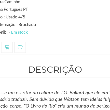
ora Caminho
ma Português PT
o : Usado 4/5
dernação : Brochado
nib. -
Em stock
DESCRIÇÃO
se um escritor do calibre de J.G. Ballard que ele era "
ssário traduzir. Sem dúvida que Watson tem ideias f
oção, corpo. "O Livro do Rio" cria um mundo de perig