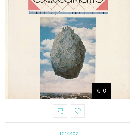
€10
LT014402