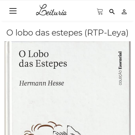
search
person_outline
O lobo das estepes (RTP-Leya)