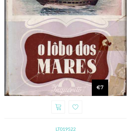
€7
LT019522