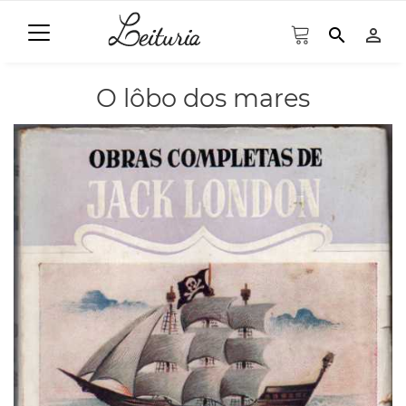
search
person_outline
O lôbo dos mares