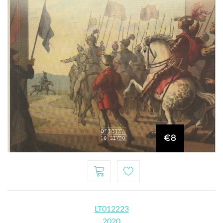
€8
LT012223
2020