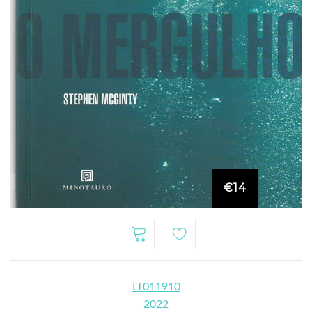
€14
LT011910
2022