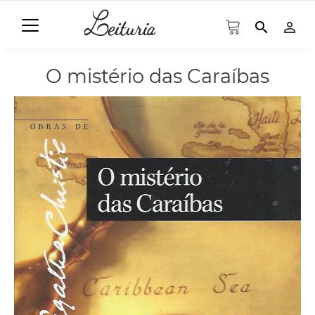
search
person_outline
O mistério das Caraíbas