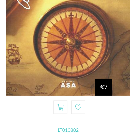
€7
LT010882