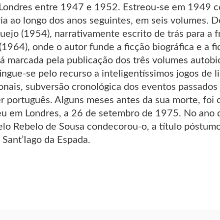
Londres entre 1947 e 1952. Estreou-se em 1949 com
ia ao longo dos anos seguintes, em seis volumes. D
ejo (1954), narrativamente escrito de trás para a 
(1964), onde o autor funde a ficção biográfica e a f
á marcada pela publicação dos três volumes autob
tingue-se pelo recurso a inteligentíssimos jogos de
ionais, subversão cronológica dos eventos passados e
er português. Alguns meses antes da sua morte, foi 
u em Londres, a 26 de setembro de 1975. No ano d
lo Rebelo de Sousa condecorou-o, a título póstumo
 Sant’Iago da Espada.