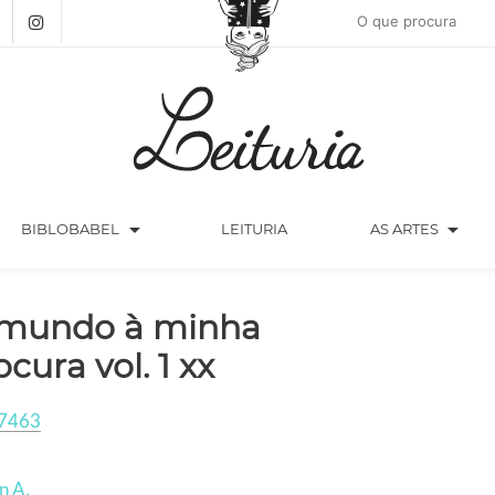
arrow_drop_down
arrow_drop_down
BIBLOBABEL
LEITURIA
AS ARTES
mundo à minha
ocura vol. 1 xx
7463
n A.