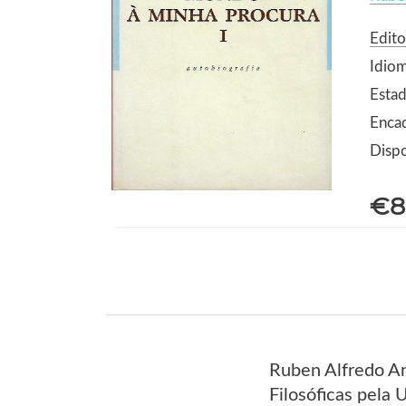
Edito
Idio
Estad
Enca
Dispo
€8
Ruben Alfredo An
Filosóficas pela 