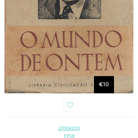
€10
LT004210
1958