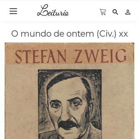
search
person_outline
O mundo de ontem (Civ.) xx