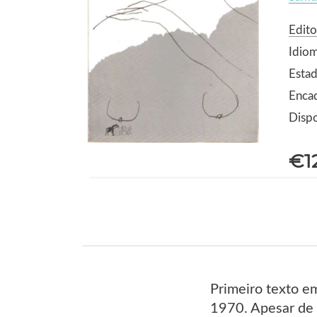
Edito
Idio
Estad
Enca
Dispo
€1
Primeiro texto e
1970. Apesar de i