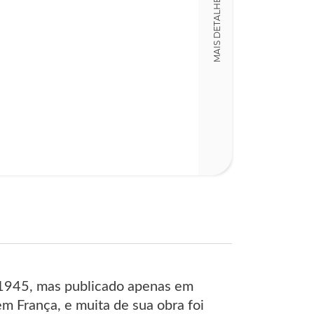
MAIS DETALHES
LT018491
Detalhes físico
Dimensões
13,00 x 21,00 x
Nº Páginas
35
m 1945, mas publicado apenas em
em França, e muita de sua obra foi