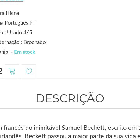
ra Hiena
ma Português PT
o : Usado 4/5
dernação : Brochado
nib. -
Em stock
2
DESCRIÇÃO
m francês do inimitável Samuel Beckett, escrito e
rlandês, Beckett passou a maior parte da sua vida 