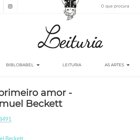
arrow_drop_down
arrow_drop_down
BIBLOBABEL
LEITURIA
AS ARTES
primeiro amor -
muel Beckett
8491
el Beckett