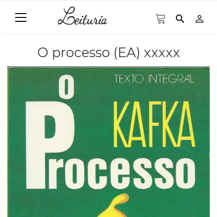
search
person_outline
O processo (EA) xxxxx