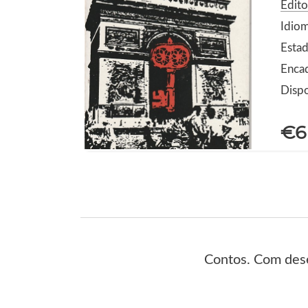
Edito
Idio
Estad
Enca
Dispo
€6
Contos. Com dese