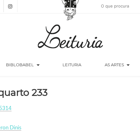
arrow_drop_down
arrow_drop_down
BIBLOBABEL
LEITURIA
AS ARTES
quarto 233
5314
ron Dinis