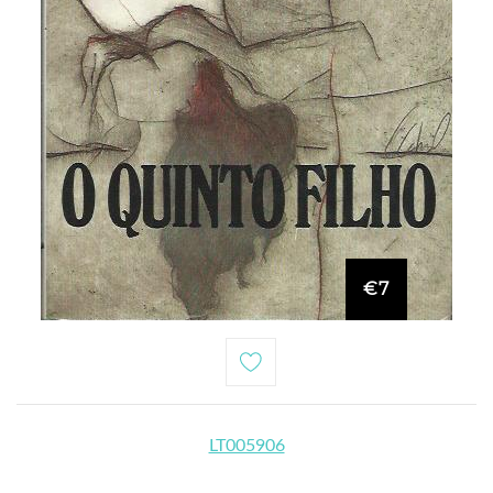
€7
LT005906