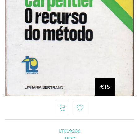
€15
LT019266
1977