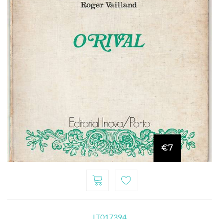
€7
LT017394