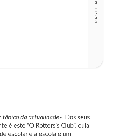
MAIS DETALHES
1
Código
LT004669
ISBN
9789724131627
Detalhes físico
Dimensões
16,00 x 23,00 x
Nº Páginas
453
ritânico da actualidade
». Dos seus
e é este “O Rotters’s Club”, cuja
de escolar e a escola é um