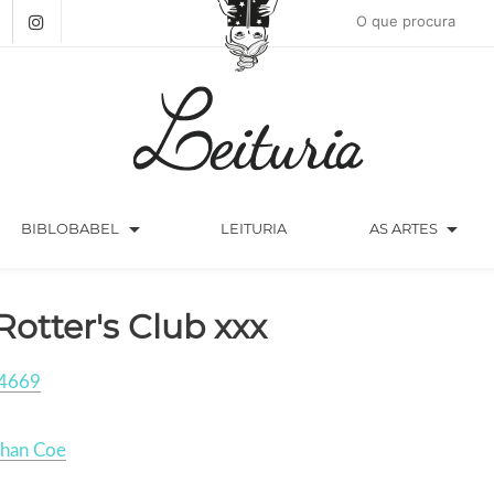
arrow_drop_down
arrow_drop_down
BIBLOBABEL
LEITURIA
AS ARTES
Rotter's Club xxx
4669
than Coe