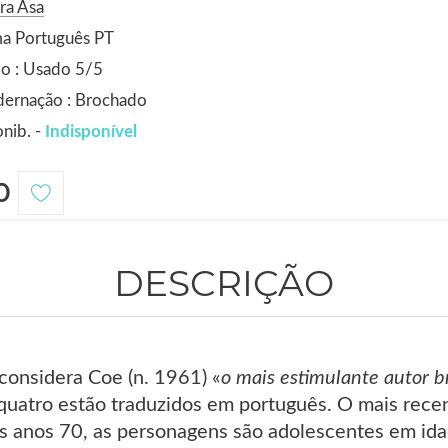
ra Asa
ma Português PT
o : Usado 5/5
dernação : Brochado
nib. -
Indisponível
0
DESCRIÇÃO
 considera Coe (n. 1961) «
o mais estimulante autor b
uatro estão traduzidos em português. O mais recent
os anos 70, as personagens são adolescentes em ida