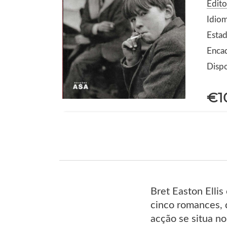
Edito
Idio
Estad
Enca
Dispo
€1
Bret Easton Ellis
cinco romances, q
acção se situa n