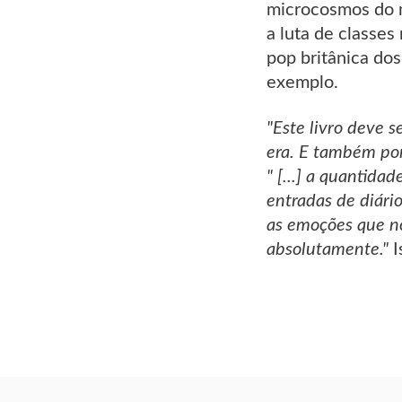
microcosmos do m
a luta de classes
pop britânica dos 
exemplo.
"Este livro deve 
era. E também por
" [...] a quantida
entradas de diário
as emoções que no
absolutamente."
I