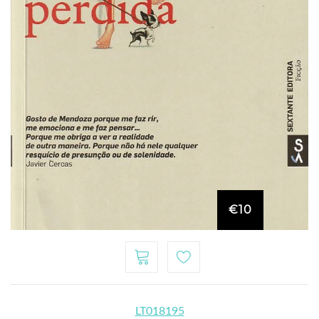
€10
LT018195