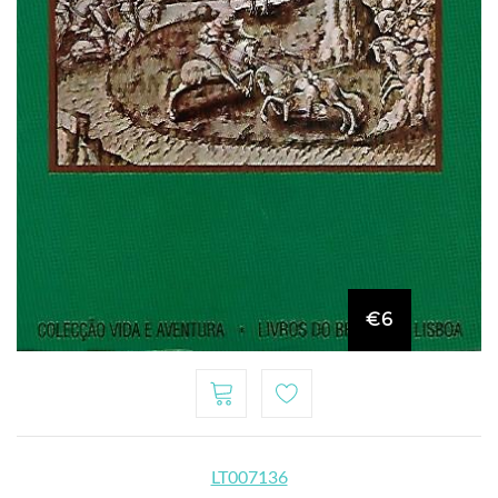
€6
LT007136