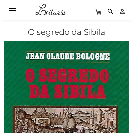
search
person_outline
O segredo da Sibila