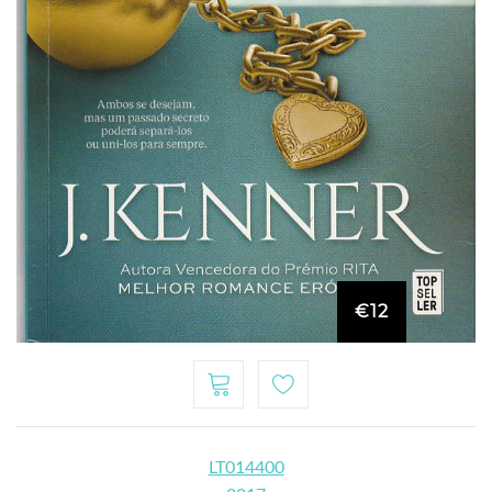
€12
LT014400