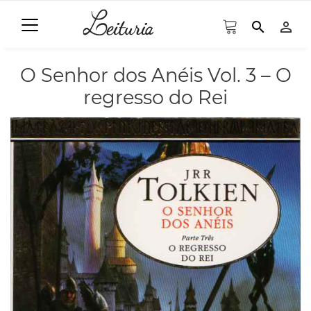
search
person_outline
O Senhor dos Anéis Vol. 3 – O
regresso do Rei