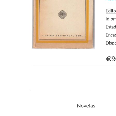
Edito
Idio
Estad
Enca
Dispo
€9
Novelas