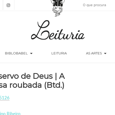
arrow_drop_down
arrow_drop_down
BIBLOBABEL
LEITURIA
AS ARTES
servo de Deus | A
sa roubada (Btd.)
5126
ino Ribeiro