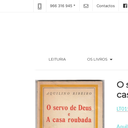
966 316 945 *
Contactos
arrow_drop_down
(CURRENT)
LEITURIA
OS LIVROS
O 
ca
LT01
Aquil