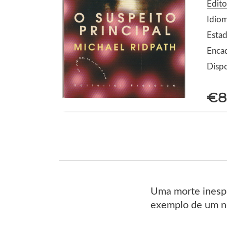
Edito
Idio
Estad
Enca
Dispo
€8
Uma morte inespe
exemplo de um nov