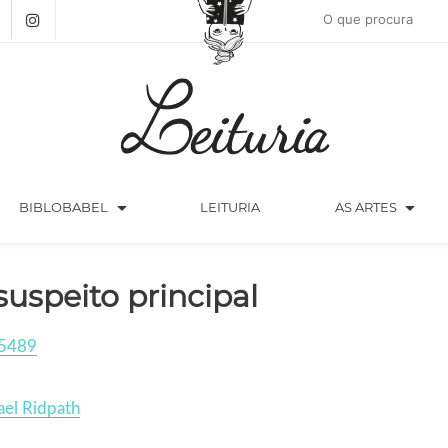
arrow_drop_down
arrow_drop_down
BIBLOBABEL
LEITURIA
AS ARTES
suspeito principal
5489
el Ridpath