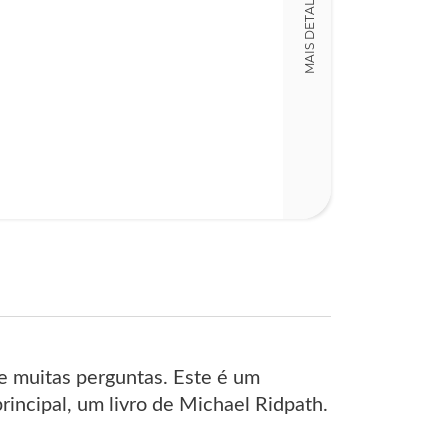
MAIS DETALHES
LT015489
Detalhes físico
Dimensões
15,00 x 23,00 x
Nº Páginas
351
e muitas perguntas. Este é um
principal, um livro de Michael Ridpath.