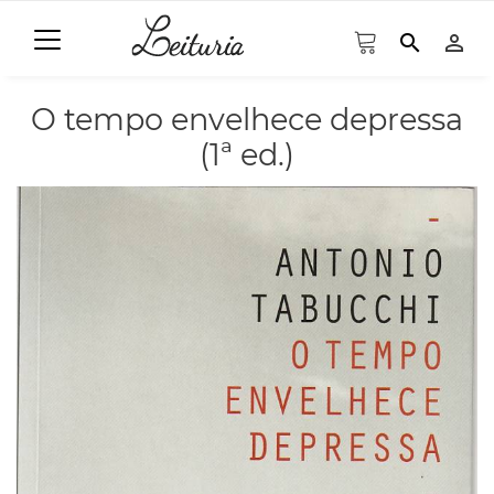
search
person_outline
O tempo envelhece depressa
(1ª ed.)