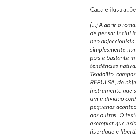
Capa e ilustraçõe
(...) A abrir o r
de pensar incluí 
neo abjeccionista
simplesmente nunc
pois é bastante im
tendências nativa
Teodolito, compos
REPULSA, de object
instrumento que s
um indivíduo conh
pequenos aconteci
aos outros. O tex
exemplar que exist
liberdade e liber