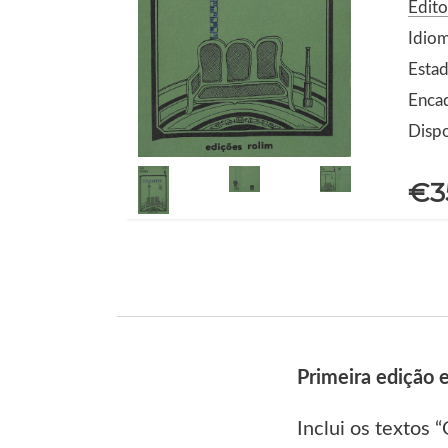
Edito
Idio
Estad
Enca
Dispo
€3
Primeira edição e
Inclui os textos 