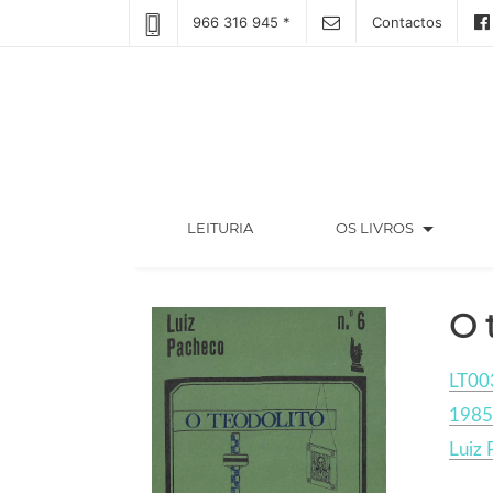
966 316 945 *
Contactos
arrow_drop_down
(CURRENT)
LEITURIA
OS LIVROS
O 
LT00
1985
Luiz 