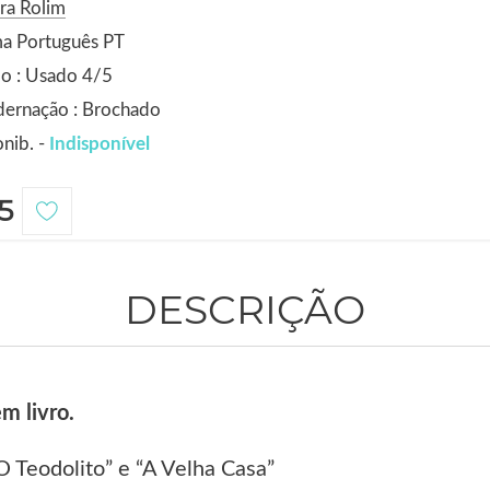
ra Rolim
ma Português PT
o : Usado 4/5
dernação : Brochado
nib. -
Indisponível
5
DESCRIÇÃO
m livro.
“O Teodolito” e “A Velha Casa”