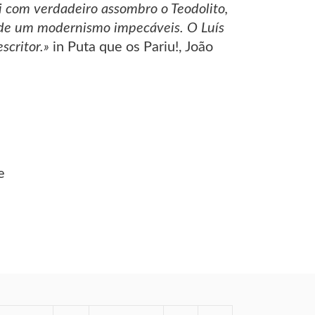
i com verdadeiro assombro o Teodolito,
e de um modernismo impecáveis. O Luís
critor.»
in Puta que os Pariu!, João
e