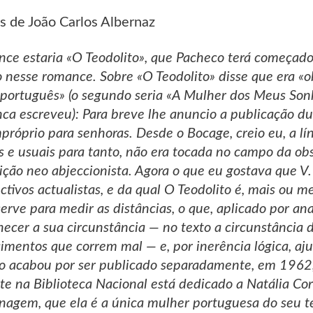
s de João Carlos Albernaz
omance estaria «O Teodolito», que Pacheco terá começa
lo nesse romance. Sobre «O Teodolito» disse que era «o
 português» (o segundo seria «A Mulher dos Meus Son
a escreveu): Para breve lhe anuncio a publicação du
próprio para senhoras. Desde o Bocage, creio eu, a lí
s e usuais para tanto, não era tocada no campo da o
ição neo abjeccionista. Agora o que eu gostava que 
ivos actualistas, e da qual O Teodolito é, mais ou me
erve para medir as distâncias, o que, aplicado por an
ecer a sua circunstância — no texto a circunstância 
mentos que correm mal — e, por inerência lógica, aju
to acabou por ser publicado separadamente, em 1962,
e na Biblioteca Nacional está dedicado a Natália Corr
tinagem, que ela é a única mulher portuguesa do seu 