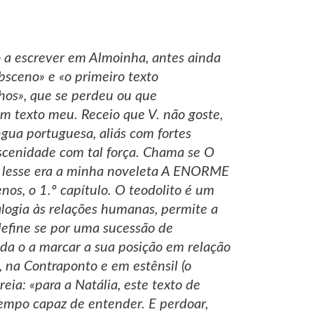
do a escrever em Almoinha, antes ainda
bsceno» e «o primeiro texto
hos», que se perdeu ou que
m texto meu. Receio que V. não goste,
ngua portuguesa, aliás com fortes
bscenidade com tal força. Chama se O
V. lesse era a minha noveleta A ENORME
nos, o 1.º capítulo. O teodolito é um
alogia às relações humanas, permite a
define se por uma sucessão de
da o a marcar a sua posição em relação
 na Contraponto e em estênsil (o
eia: «para a Natália, este texto de
tempo capaz de entender. E perdoar,