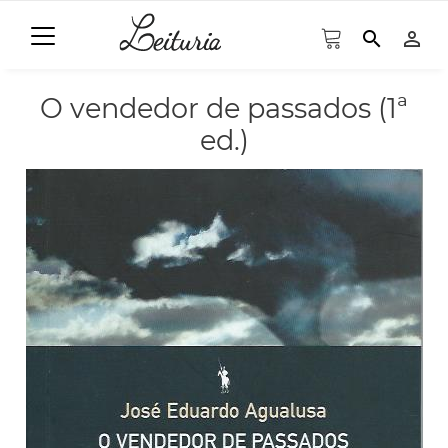
search
person_outline
O vendedor de passados (1ª
ed.)