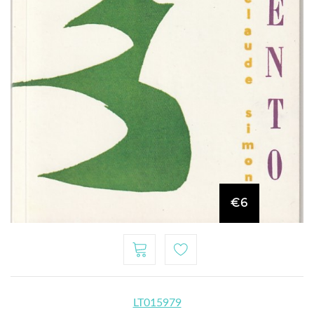
€6
LT015979