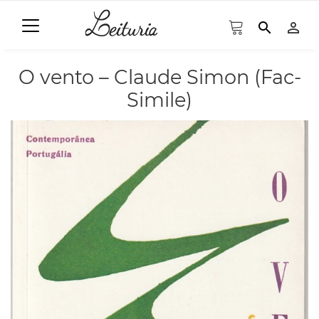
search
person_outline
O vento – Claude Simon (Fac-
Simile)