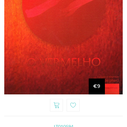
€9
LT010594