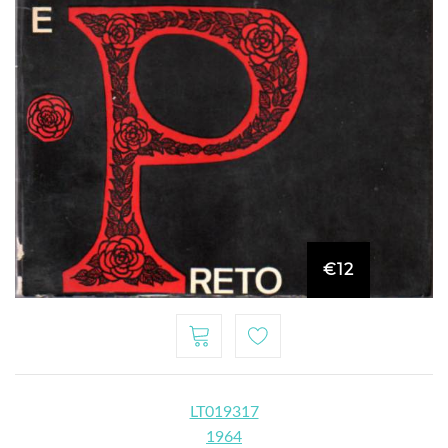
€12
LT019317
1964