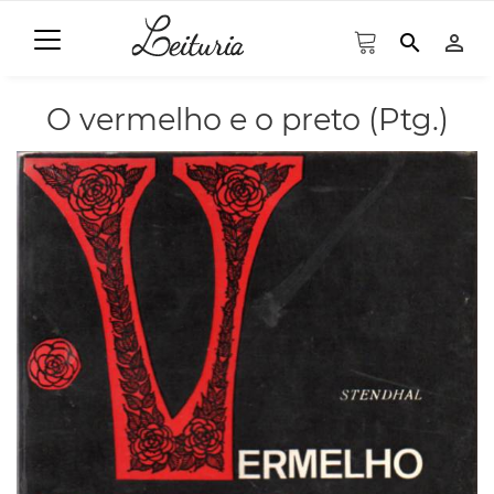
search
person_outline
O vermelho e o preto (Ptg.)