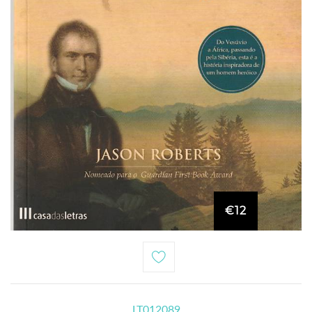
€12
LT012089